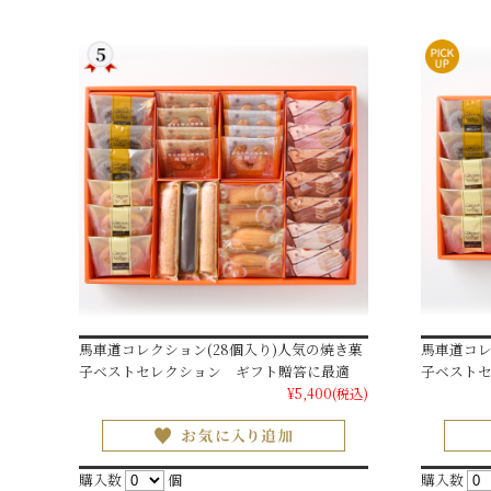
馬車道コレクション(28個入り)人気の焼き菓
馬車道コレ
子ベストセレクション ギフト贈答に最適
子ベスト
¥5,400
(税込)
購入数
個
購入数