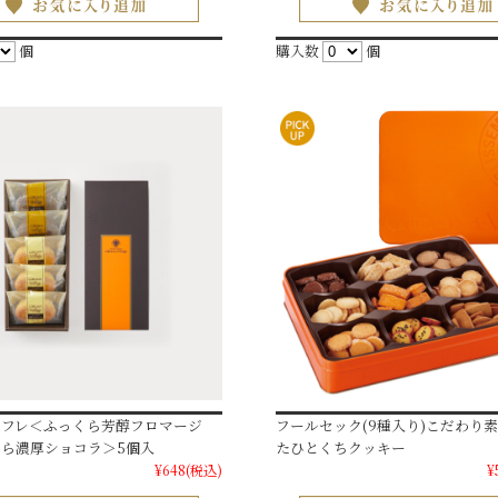
個
購入数
個
スフレ＜ふっくら芳醇フロマージ
フールセック(9種入り)こだわり
ら濃厚ショコラ＞5個入
たひとくちクッキー
¥648
(税込)
¥