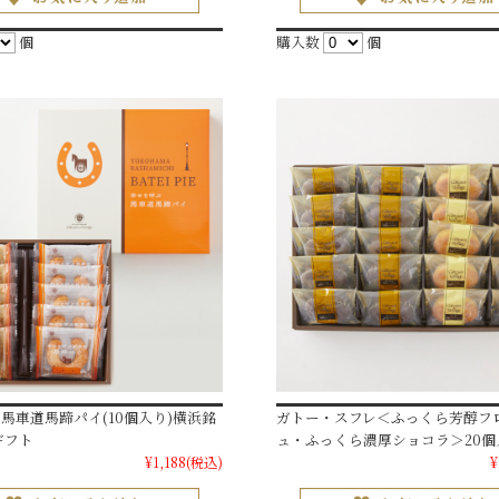
個
購入数
個
馬車道馬蹄パイ(10個入り)横浜銘
ガトー・スフレ＜ふっくら芳醇フ
ギフト
ュ・ふっくら濃厚ショコラ＞20個
¥1,188
(税込)
¥