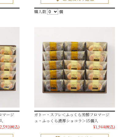
購入数
個
ロマージ
ガトー・スフレ＜ふっくら芳醇フロマージ
入
ュ・ふっくら濃厚ショコラ＞15個入
2,592
(税込)
¥1,944
(税込)