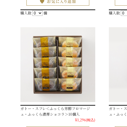
購入数
個
購入数
ガトー・スフレ＜ふっくら芳醇フロマージ
ガトー・
ュ・ふっくら濃厚ショコラ＞10個入
ュ・ふっく
¥1,296
(税込)