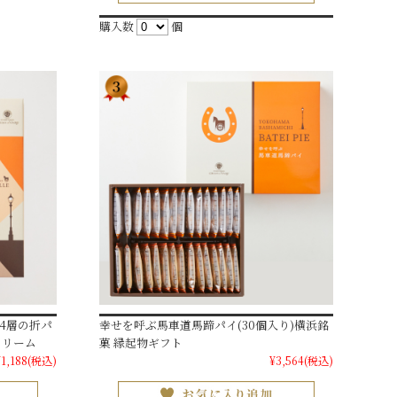
購入数
個
44層の折パ
幸せを呼ぶ馬車道馬蹄パイ(30個入り)横浜銘
クリーム
菓 縁起物ギフト
¥1,188
(税込)
¥3,564
(税込)