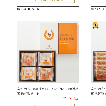
購入数
個
購入数
幸せを呼ぶ馬車道馬蹄パイ(20個入り)横浜銘
幸せを呼ぶ
菓 縁起物ギフト
菓 縁起物
¥2,376
(税込)