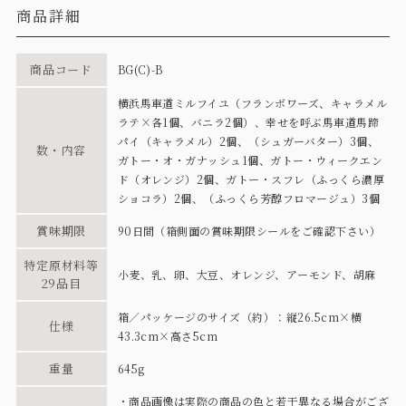
商品詳細
商品コード
BG(C)-B
横浜馬車道ミルフイユ（フランボワーズ、キャラメル
ラテ×各1個、バニラ2個）、幸せを呼ぶ馬車道馬蹄
パイ（キャラメル）2個、（シュガーバター）3個、
数・内容
ガトー・オ・ガナッシュ1個、ガトー・ウィークエン
ド（オレンジ）2個、ガトー・スフレ（ふっくら濃厚
ショコラ）2個、（ふっくら芳醇フロマージュ）3個
賞味期限
90日間（箱側面の賞味期限シールをご確認下さい）
特定原材料等
小麦、乳、卵、大豆、オレンジ、アーモンド、胡麻
29品目
箱／パッケージのサイズ（約）：縦26.5cm×横
仕様
43.3cm×高さ5cm
重量
645g
・商品画像は実際の商品の色と若干異なる場合がござ