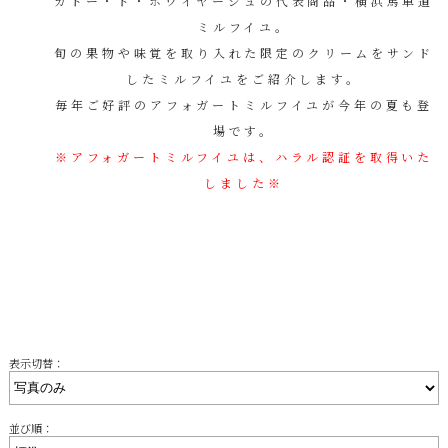
ガトー・ド・ボワイヤージュの代表商品・横浜馬車道
ミルフイユ。
旬の果物や味覚を取り入れた限定のクリームをサンド
したミルフイユをご紹介します。
毎年ご好評のアフォガートミルフイユが今年の夏も登
場です。
※アフォガートミルフイユは、ハラル認証を取得いた
しました※
表示切替：
並び順：