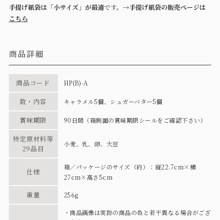
手提げ紙袋は「小サイズ」が最適
です。→
手提げ紙袋の販売ページは
こちら
商品詳細
商品コード
HP(B)-A
数・内容
キャラメル5個、シュガーバター5個
賞味期限
90日間（箱側面の賞味期限シールをご確認下さい）
特定原材料等
小麦、乳、卵、大豆
29品目
箱／パッケージのサイズ（約）：縦22.7cm×横
仕様
27cm×高さ5cm
重量
256g
・商品画像は実際の商品の色と若干異なる場合がござ