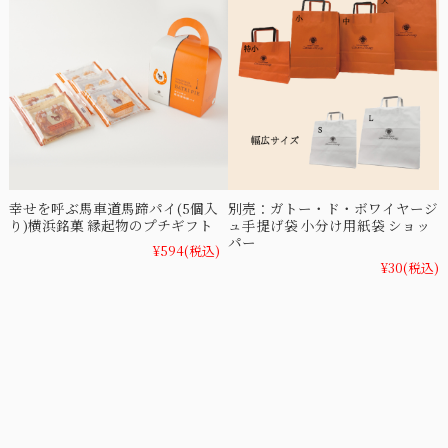
幸せを呼ぶ馬車道馬蹄パイ(5個入
別売：ガトー・ド・ボワイヤージ
り)横浜銘菓 縁起物のプチギフト
ュ手提げ袋 小分け用紙袋 ショッ
パー
¥594
(税込)
¥30
(税込)