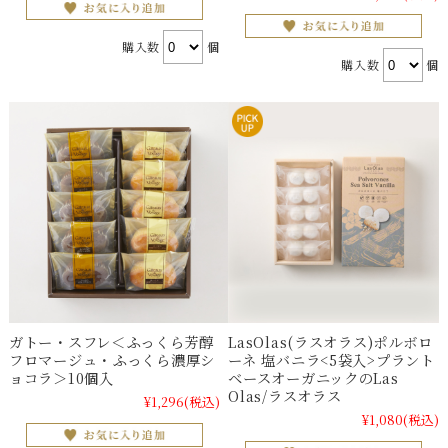
購入数
個
購入数
個
ガトー・スフレ＜ふっくら芳醇
LasOlas(ラスオラス)ポルボロ
フロマージュ・ふっくら濃厚シ
ーネ 塩バニラ<5袋入>プラント
ョコラ＞10個入
ベースオーガニックのLas
Olas/ラスオラス
¥1,296
(税込)
¥1,080
(税込)