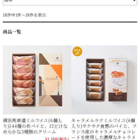
18件中1件～18件を表示
商品一覧
横浜馬車道ミルフイユ(6個入
キャラメルラテミルフイユ(6個
り)144層の折パイと、口どけな
入り)サクサク食感のパイと、フ
めらかな3種類のクリーム
ランス産のキャラメルチョコレ
ートを使用した濃厚なキャラメ
¥1,188
(税込)