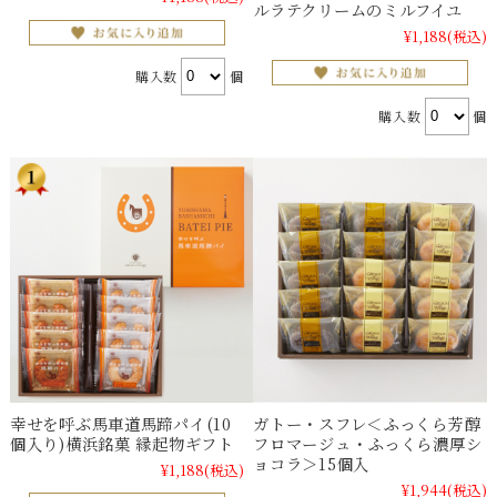
ルラテクリームのミルフイユ
¥1,188
(税込)
購入数
個
購入数
個
幸せを呼ぶ馬車道馬蹄パイ(10
ガトー・スフレ＜ふっくら芳醇
個入り)横浜銘菓 縁起物ギフト
フロマージュ・ふっくら濃厚シ
ョコラ＞15個入
¥1,188
(税込)
¥1,944
(税込)