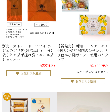
別売：ガトー・ド・ボワイヤー
【新発売】西湘レモンケーキ＜
ジュのポリ袋(冷凍品用) 小分け
4個入＞契約農園のレモンと香
袋まとめ袋手提げ袋ビニール袋
り豊かな発酵バター使用のクグ
ショッパー
ロフ
¥30
(税込)
¥1,944
(税込)
現在ご購入できません。