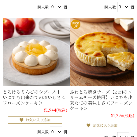
購入数
個
購入数
個
とろけるりんごのシブースト
ふわとろ焼きチーズ【kiriのク
いつでも出来たてのおいしさ＜
リームチーズ使用】いつでも出
フローズンケーキ＞
来たての美味しさ＜フローズン
ケーキ＞
¥1,944
(税込)
¥1,296
(税込)
購入数
個