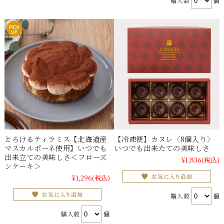
購入数
個
とろけるティラミス【北海道産
【冷凍便】カヌレ〈8個入り〉
マスカルポーネ使用】いつでも
いつでも出来たての美味しさ
出来立ての美味しさ＜フローズ
¥1,836
(税込)
ンケーキ＞
¥1,296
(税込)
購入数
個
購入数
個