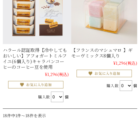
ハラール認証取得【冷やしても
【フランスのマシュマロ 】ギ
おいしい】アフォガートミルフ
モーヴミックス8個入り
イユ(6個入り)キャラバンコー
¥1,296
(税込)
ヒーのコーヒー豆を使用
¥1,296
(税込)
購入数
個
購入数
個
18件中1件～18件を表示