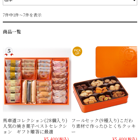
7件中1件～7件を表示
商品一覧
馬車道コレクション(28個入り)
フールセック(9種入り)こだわ
人気の焼き菓子ベストセレクシ
り素材で作ったひとくちクッキ
ョン ギフト贈答に最適
ー
¥5,400
(税込)
¥5,400
(税込)