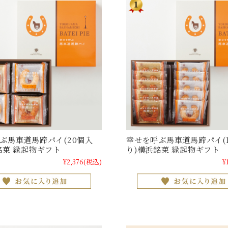
ぶ馬車道馬蹄パイ(20個入
幸せを呼ぶ馬車道馬蹄パイ(
銘菓 縁起物ギフト
り)横浜銘菓 縁起物ギフト
¥2,376
(税込)
¥