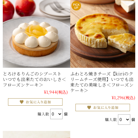
とろけるりんごのシブースト
ふわとろ焼きチーズ【kiriのク
いつでも出来たてのおいしさ＜
リームチーズ使用】いつでも出
フローズンケーキ＞
来たての美味しさ＜フローズン
ケーキ＞
¥1,944
(税込)
¥1,296
(税込)
購入数
個
購入数
個