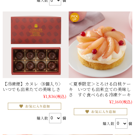
購入数
個
【冷凍便】カヌレ〈8個入り〉
＜夏季限定＞とろける白桃ケー
いつでも出来たての美味しさ
キ いつでも出来立ての美味し
さ すぐ食べられる冷凍ケーキ
¥1,836
(税込)
¥2,160
(税込)
購入数
個
購入数
個