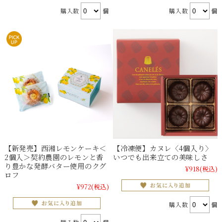
購入数
個
購入数
個
【新発売】西湘レモンケーキ＜
【冷凍便】カヌレ〈4個入り〉
2個入＞契約農園のレモンと香
いつでも出来立ての美味しさ
り豊かな発酵バター使用のクグ
¥918
(税込)
ロフ
¥972
(税込)
購入数
個