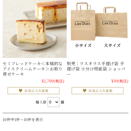
セミフレッドケーキ＜本格的な
別売：ラスオラス手提げ袋 手
アイスクリームケーキ＞お取り
提げ袋 小分け用紙袋 ショッパ
寄せケーキ
ー
¥2,700
(税込)
¥30
(税込)
購入数
個
10件中1件～10件を表示