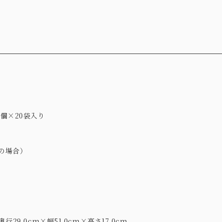
0個×20袋入り
の場合）
行29.0cm×幅51.0cm×高さ17.0cm