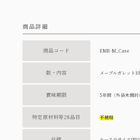
商品詳細
商品コード
EMR-M_Case
数・内容
メープルガレット1
賞味期限
5年間（外袋未開封
特定原材料等28品目
不使用
仕様
ケースのサイズ(約)奥