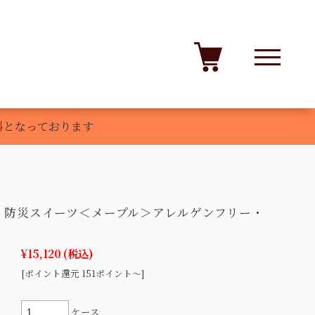
登録
マイページ
商品レビュー
お問い合わせ
料となっております
】防災スイーツ＜メープル＞アレルゲンフリー・
¥15,120
(税込)
[ポイント還元 151ポイント～]
ケース