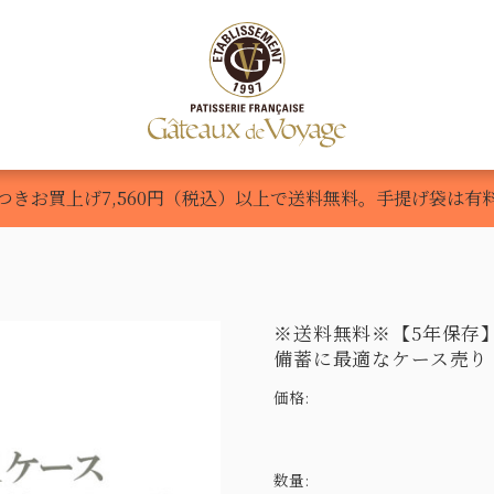
Voyage
LasOlas
商品一覧
ご利用ガイド
新規会員
つきお買上げ7,560円（税込）以上で送料無料。手提げ袋は有
※送料無料※【5年保存
備蓄に最適なケース売り
価格:
数量: