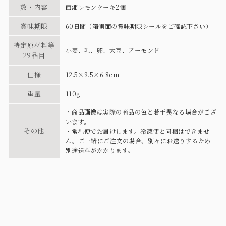
数・内容
西湘レモンケーキ2個
賞味期限
60日間（箱側面の賞味期限シールをご確認下さい）
特定原材料等
小麦、乳、卵、大豆、アーモンド
29品目
仕様
12.5×9.5×6.8cm
重量
110g
・商品画像は実際の商品の色と若干異なる場合がござ
います。
その他
・常温便でお届けします。冷凍便と同梱はできませ
ん。ご一緒にご注文の場合、別々にお送りするため
別途送料がかかります。