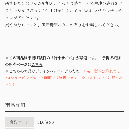
西湘レモンのジャムを加え、しっとり焼き上げた生地の表面をグ
ラサージュでさっくり仕上げました。てっぺんに乗せたレモンチ
ョコがアクセント。
爽やかなレモンと、国産発酵バターの香りをお楽しみください。
※この商品は手提げ紙袋の「特小サイズ」が最適
です。→
手提げ紙袋
の販売ページは
こちら
※こちらの商品はデザインパッケージのため、
包装・熨斗は承れませ
ん(ショッピングカート画面では選択できてしまいますのでご注意くだ
さい)
商品詳細
商品コード
SLC(A)-S