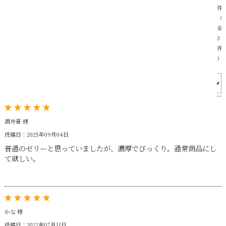
件
（
全
3
件
）
並び順：
酒井晋 様
投稿日：2025年09月04日
普通のゼリーと思っていましたが、濃厚でびっくり。通常商品にし
て欲しい。
かな 様
投稿日：2022年07月11日